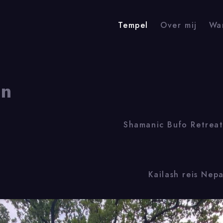
Tempel
Over mij
Wa
an
Shamanic Bufo Retreat
Tempel
Kailash reis Nepa
Home
Tempel