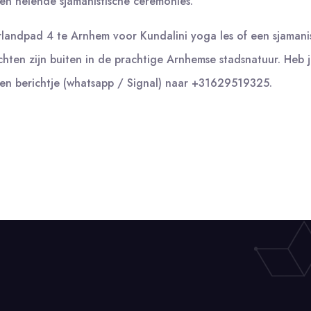
 en helende sjamanistische ceremonies.
rlandpad 4 te Arnhem voor Kundalini yoga les of een sjaman
hten zijn buiten in de prachtige Arnhemse stadsnatuur. Heb 
en berichtje (whatsapp / Signal) naar +31629519325.