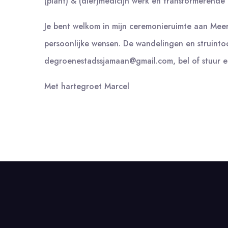
(plant) & (dier)medicijn werk en transformerende
Je bent welkom in mijn ceremonieruimte aan Mee
persoonlijke wensen. De wandelingen en struintoc
degroenestadssjamaan@gmail.com, bel of stuur e
Met hartegroet Marcel