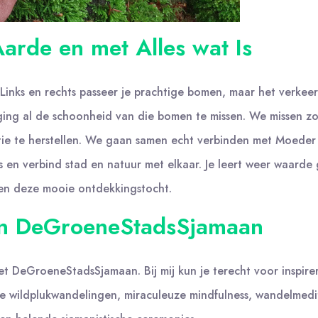
rde en met Alles wat Is
rk. Links en rechts passeer je prachtige bomen, maar het verk
ging al de schoonheid van die bomen te missen. We missen z
nectie te herstellen. We gaan samen echt verbinden met Moede
 is en verbind stad en natuur met elkaar. Je leert weer waard
nen deze mooie ontdekkingstocht.
an DeGroeneStadsSjamaan
t DeGroeneStadsSjamaan. Bij mij kun je terecht voor inspir
che wildplukwandelingen, miraculeuze mindfulness, wandelmedit