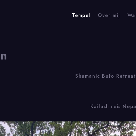
Tempel
Over mij
Wa
an
Shamanic Bufo Retreat
Tempel
Kailash reis Nepa
Home
Tempel