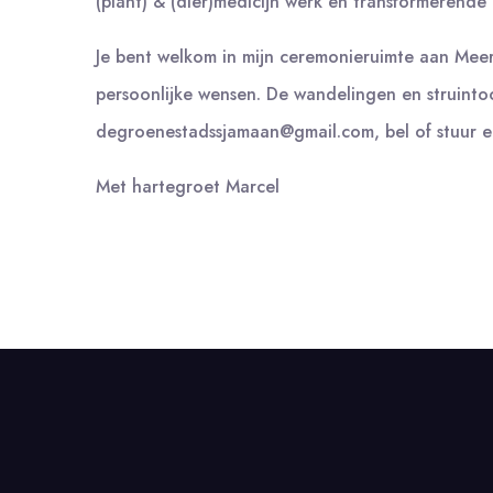
(plant) & (dier)medicijn werk en transformerende
Je bent welkom in mijn ceremonieruimte aan Mee
persoonlijke wensen. De wandelingen en struintoc
degroenestadssjamaan@gmail.com, bel of stuur e
Met hartegroet Marcel