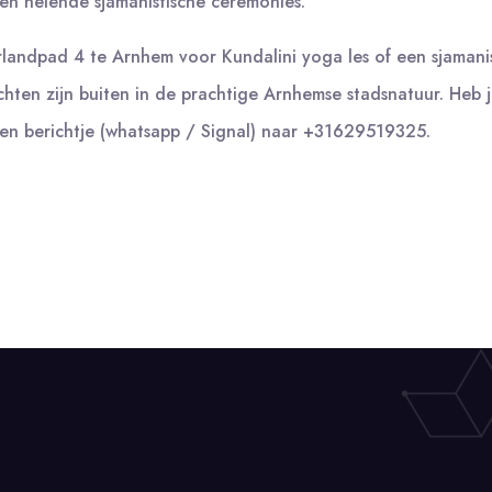
 en helende sjamanistische ceremonies.
rlandpad 4 te Arnhem voor Kundalini yoga les of een sjaman
hten zijn buiten in de prachtige Arnhemse stadsnatuur. Heb 
en berichtje (whatsapp / Signal) naar +31629519325.