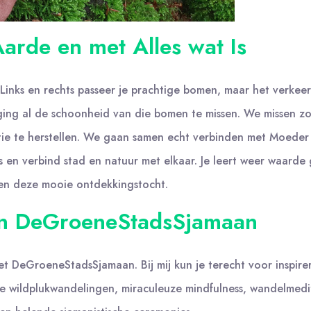
rde en met Alles wat Is
rk. Links en rechts passeer je prachtige bomen, maar het verk
ging al de schoonheid van die bomen te missen. We missen z
nectie te herstellen. We gaan samen echt verbinden met Moede
 is en verbind stad en natuur met elkaar. Je leert weer waard
nen deze mooie ontdekkingstocht.
an DeGroeneStadsSjamaan
t DeGroeneStadsSjamaan. Bij mij kun je terecht voor inspir
che wildplukwandelingen, miraculeuze mindfulness, wandelmedit